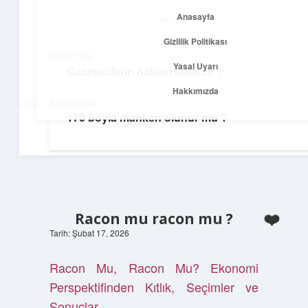
Anasayfa
Anasayfa
menüyü
Gizlilik Politikası
aç
Gizlilik Politikası
Önceki Yazı
Yasal Uyarı
Gazetecilerin hakları nelerdir ?
Net Fikirler Dünyası
Yasal Uyarı
Hakkımızda
Sonraki Yazı
Sade ve etkili bilgilerle tanış!
170 boyla manken olunur mu ?
Hakkımızda
Racon mu racon mu ?
Tarih: Şubat 17, 2026
Racon Mu, Racon Mu? Ekonomi
Perspektifinden Kıtlık, Seçimler ve
Sonuçlar