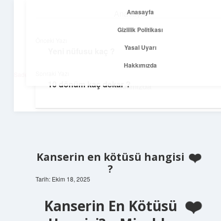
Anasayfa
Anasayfa
menüyü
Gizlilik Politikası
aç
Gizlilik Politikası
Önceki Yazı
Yasal Uyarı
Yeni nüfusu kaç ?
Net Fikirler Dünyası
Yasal Uyarı
Hakkımızda
Sonraki Yazı
Sade ve etkili bilgilerle tanış!
10 dönüm kaç dekar ?
Hakkımızda
Kanserin en kötüsü hangisi
?
Tarih: Ekim 18, 2025
Kanserin En Kötüsü