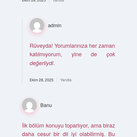
admin
Rüveyda! Yorumlarınıza her zaman
katılmıyorum, yine de
çok
.
değerliydi
Ekim 28, 2025
Yanıtla
Banu
İlk bölüm konuyu toparlıyor, ama biraz
daha cesur bir dil iyi olabilirmiş. Bu