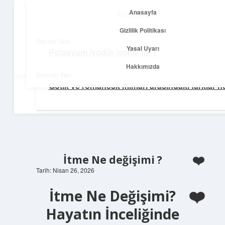
Anasayfa
Anasayfa
menüyü
Gizlilik Politikası
aç
Gizlilik Politikası
Önceki Yazı
Yasal Uyarı
Potasyum iyodür iyonik mi ?
Net Fikirler Dünyası
Yasal Uyarı
Hakkımızda
Sonraki Yazı
Sade ve etkili bilgilerle tanış!
Gotik ve romanesk mimari arasındaki farklar ne
Hakkımızda
İtme Ne değişimi ?
Tarih: Nisan 26, 2026
İtme Ne Değişimi?
Hayatın İnceliğinde