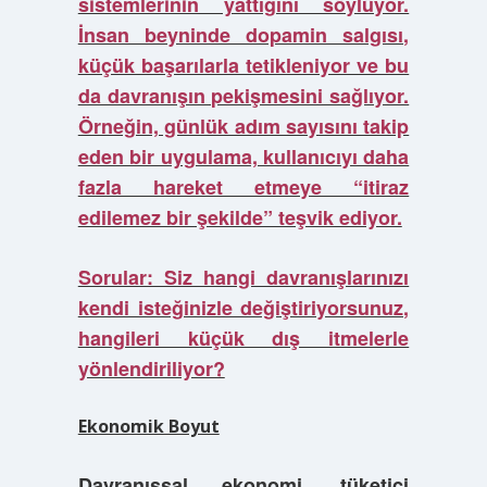
sistemlerinin yattığını söylüyor.
İnsan beyninde dopamin salgısı,
küçük başarılarla tetikleniyor ve bu
da davranışın pekişmesini sağlıyor.
Örneğin, günlük adım sayısını takip
eden bir uygulama, kullanıcıyı daha
fazla hareket etmeye “itiraz
edilemez bir şekilde” teşvik ediyor.
Sorular: Siz hangi davranışlarınızı
kendi isteğinizle değiştiriyorsunuz,
hangileri küçük dış itmelerle
yönlendiriliyor?
Ekonomik Boyut
Davranışsal ekonomi, tüketici