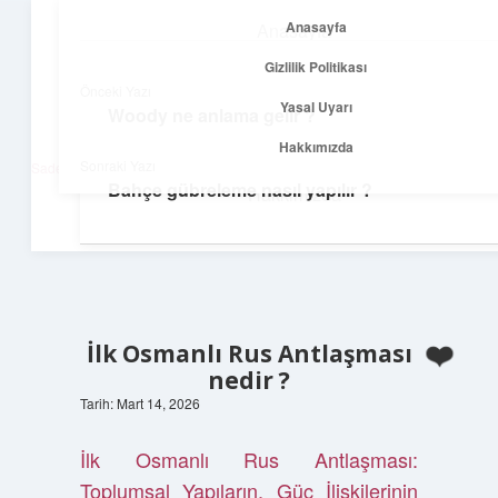
Anasayfa
Anasayfa
menüyü
Gizlilik Politikası
aç
Gizlilik Politikası
Önceki Yazı
Yasal Uyarı
Woody ne anlama gelir ?
Net Fikirler Dünyası
Yasal Uyarı
Hakkımızda
Sonraki Yazı
Sade ve etkili bilgilerle tanış!
Bahçe gübreleme nasıl yapılır ?
Hakkımızda
İlk Osmanlı Rus Antlaşması
nedir ?
Tarih: Mart 14, 2026
İlk Osmanlı Rus Antlaşması:
Toplumsal Yapıların, Güç İlişkilerinin