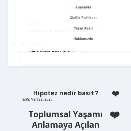
Anasayfa
Anasayfa
menüyü
Gizlilik Politikası
aç
Gizlilik Politikası
Önceki Yazı
Yasal Uyarı
Hidrosefali bebek nasıl anlaşılır ?
Net Fikirler Dünyası
Yasal Uyarı
Hakkımızda
Sonraki Yazı
Sade ve etkili bilgilerle tanış!
Hizmetkar lider kim ?
Hakkımızda
Hipotez nedir basit ?
Tarih: Mart 22, 2026
Toplumsal Yaşamı
Anlamaya Açılan