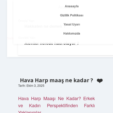
Anasayfa
Anasayfa
menüyü
Gizlilik Politikası
aç
Gizlilik Politikası
Önceki Yazı
Yasal Uyarı
Hakkaten ne demek ?
Net Fikirler Dünyası
Yasal Uyarı
Hakkımızda
Sonraki Yazı
Sade ve etkili bilgilerle tanış!
Aleviler nerede hacı oluyor ?
Hakkımızda
Hava Harp maaş ne kadar ?
Tarih: Ekim 3, 2025
Hava Harp Maaşı Ne Kadar? Erkek
ve Kadın Perspektifinden Farklı
Yaklaşımlar