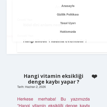
Anasayfa
Anasayfa
menüyü
Gizlilik Politikası
aç
Gizlilik Politikası
Önceki Yazı
Yasal Uyarı
Itidal dini anlamı nedir ?
Net Fikirler Dünyası
Yasal Uyarı
Hakkımızda
Sonraki Yazı
Sade ve etkili bilgilerle tanış!
Hangi ülkede 4 kadınla evlenebilir ?
Hakkımızda
Hangi vitamin eksikliği
denge kaybı yapar ?
Tarih: Haziran 2, 2026
Herkese merhaba! Bu yazımızda
“Hangi vitamin eksikliği denge kaybı