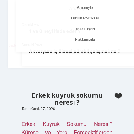
Anasayfa
Anasayfa
menüyü
Gizlilik Politikası
aç
Gizlilik Politikası
Önceki Yazı
Yasal Uyarı
1 ve 0 neyi ifade eder ?
Net Fikirler Dünyası
Yasal Uyarı
Hakkımızda
Sonraki Yazı
Sade ve etkili bilgilerle tanış!
Akvaryum iç filtresi sürekli çalışmalı mı ?
Hakkımızda
Erkek kuyruk sokumu
neresi ?
Tarih: Ocak 27, 2026
Erkek Kuyruk Sokumu Neresi?
Küresel ve Yerel Perspektiflerden