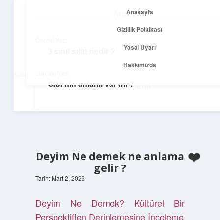
Anasayfa
Anasayfa
menüyü
Gizlilik Politikası
aç
Gizlilik Politikası
Önceki Yazı
Yasal Uyarı
3 sınıf sıfat nedir ?
Net Fikirler Dünyası
Yasal Uyarı
Hakkımızda
Sonraki Yazı
Sade ve etkili bilgilerle tanış!
Gibi nin anlamı var mı ?
Hakkımızda
Deyim Ne demek ne anlama
gelir ?
Tarih: Mart 2, 2026
Deyim Ne Demek? Kültürel Bir
Perspektiften Derinlemesine İnceleme