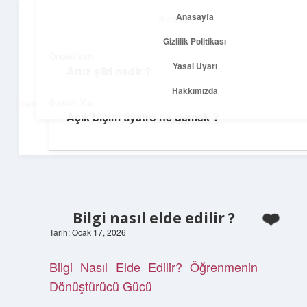
Anasayfa
Anasayfa
menüyü
Gizlilik Politikası
aç
Gizlilik Politikası
Önceki Yazı
Yasal Uyarı
Aruz şiiri nedir ?
Net Fikirler Dünyası
Yasal Uyarı
Hakkımızda
Sonraki Yazı
Sade ve etkili bilgilerle tanış!
Açık biçim tiyatro ne demek ?
Hakkımızda
Bilgi nasıl elde edilir ?
Tarih: Ocak 17, 2026
Bilgi Nasıl Elde Edilir? Öğrenmenin
Dönüştürücü Gücü