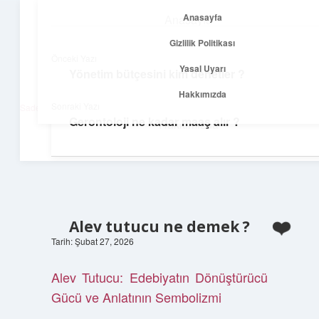
Anasayfa
Anasayfa
menüyü
Gizlilik Politikası
aç
Gizlilik Politikası
Önceki Yazı
Yasal Uyarı
Yönetim bütçesini kim denetler ?
Net Fikirler Dünyası
Yasal Uyarı
Hakkımızda
Sonraki Yazı
Sade ve etkili bilgilerle tanış!
Gerontoloji ne kadar maaş alır ?
Hakkımızda
Alev tutucu ne demek ?
Tarih: Şubat 27, 2026
Alev Tutucu: Edebiyatın Dönüştürücü
Gücü ve Anlatının Sembolizmi