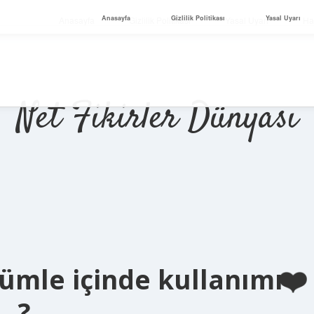
Anasayfa
Gizlilik Politikası
Yasal Uyarı
Anasayfa
Gizlilik Politikası
Yasal Uyarı
Ha
Net Fikirler Dünyası
ümle içinde kullanımı
?