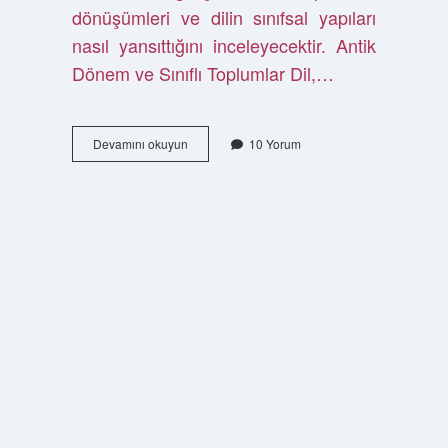
dönüşümleri ve dilin sınıfsal yapıları
nasıl yansıttığını inceleyecektir. Antik
Dönem ve Sınıflı Toplumlar Dil,…
3
Devamını okuyun
10 Yorum
sınıf
sıfat
nedir
?