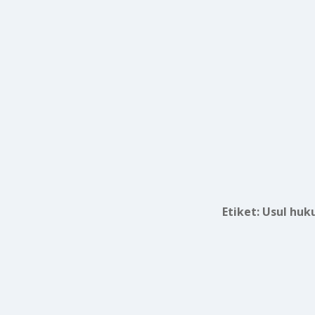
Etiket:
Usul huk