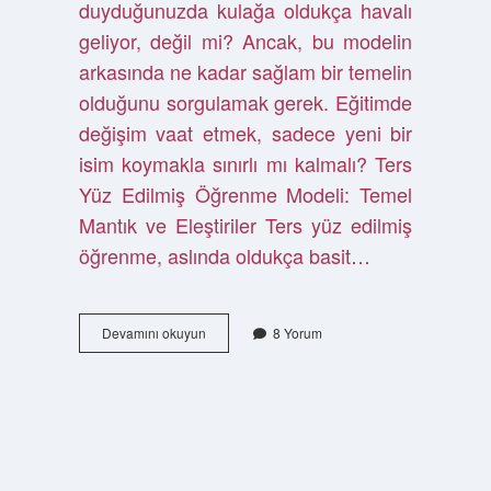
duyduğunuzda kulağa oldukça havalı
geliyor, değil mi? Ancak, bu modelin
arkasında ne kadar sağlam bir temelin
olduğunu sorgulamak gerek. Eğitimde
değişim vaat etmek, sadece yeni bir
isim koymakla sınırlı mı kalmalı? Ters
Yüz Edilmiş Öğrenme Modeli: Temel
Mantık ve Eleştiriler Ters yüz edilmiş
öğrenme, aslında oldukça basit…
Ters
Devamını okuyun
8 Yorum
yüz
edilmiş
öğrenme
modeli
nedir
?