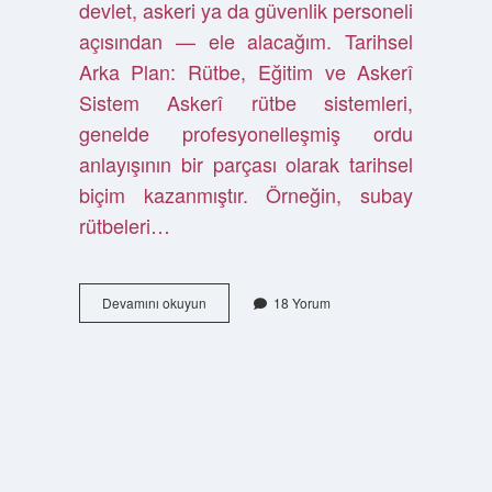
devlet, askeri ya da güvenlik personeli
açısından — ele alacağım. Tarihsel
Arka Plan: Rütbe, Eğitim ve Askerî
Sistem Askerî rütbe sistemleri,
genelde profesyonelleşmiş ordu
anlayışının bir parçası olarak tarihsel
biçim kazanmıştır. Örneğin, subay
rütbeleri…
Lise
Devamını okuyun
18 Yorum
mezunu
hangi
rütbe
olabilir
?