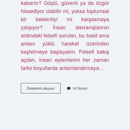
kabartır? Güçlü, güvenli ya da özgür
hissediyor olabilir mi, yoksa toplumsal
bir beklentiyi mi karşılamaya
çalışıyor? İnsan davranışlarının
ardındaki felsefi soruları, bu basit ama
anlam yüklü hareket üzerinden
keşfetmeye başlayalım. Felsefi bakış
açıları, insan eylemlerini her zaman
farklı boyutlarda anlamlandırmaya…
Göğsünü
Devamını okuyun
14 Yorum
kabartmak
ne
anlama
gelir
?