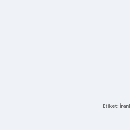
Etiket:
İran