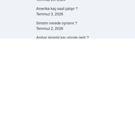
Amerika kaç saat çalışır ?
Temmuz 3, 2026
Simsim nerede oynanır ?
Temmuz 2, 2026
Ambar siparişi kaç günde gelir ?
Temmuz 1, 2026
Scroll
Scroll
to
to
Alüminyum folyo elektrik iletir mi ?
the
the
Haziran 29, 2026
top
top