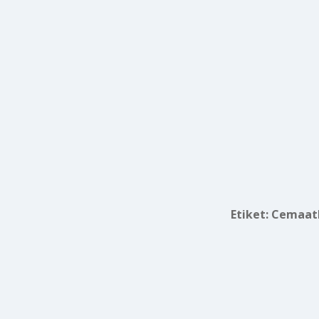
Etiket:
Cemaatl