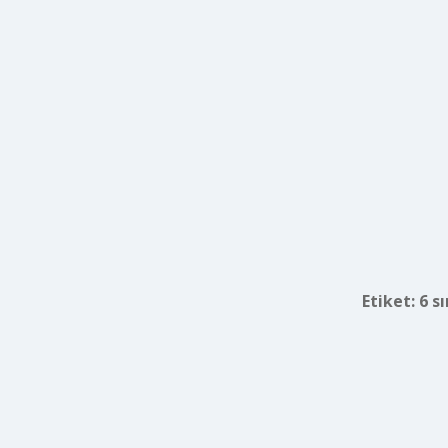
Etiket:
6 s